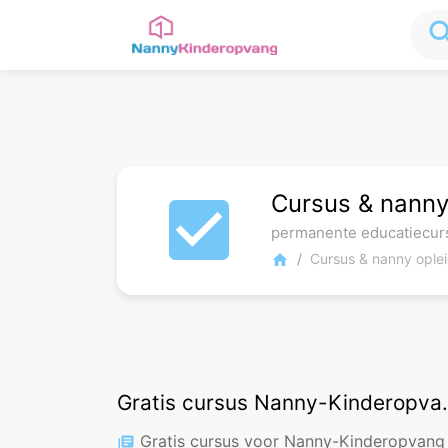
sea
Cursus & nanny
check_box
permanente educatiecur
Cursus & nanny ople
home
Gratis curs
Gratis cursus voor Nanny-Kinderopvang gastoude
library_books