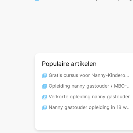
Populaire artikelen
Gratis cursus voor Nanny-Kinderopvang gastouder
library_books
Opleiding nanny gastouder / MBO-KiKi
library_books
Verkorte opleiding nanny gastouder
library_books
Nanny gastouder opleiding in 18 weken
library_books