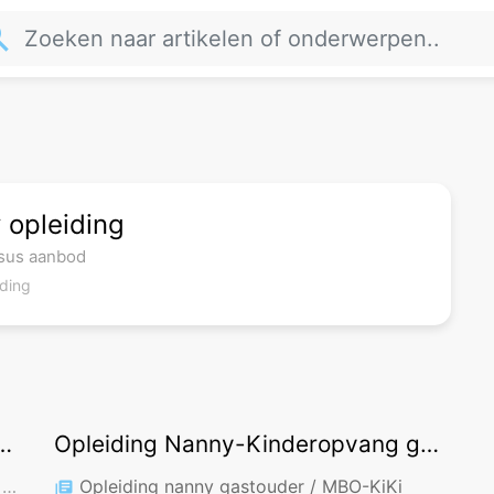
rch
 opleiding
sus aanbod
iding
us Nanny-Kinderopvang
Opleiding Nanny-Kinderopvang gastouder
(1)
r
Opleiding nanny gastouder / MBO-KiKi
library_books