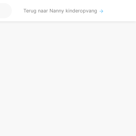
Terug naar Nanny kinderopvang
arrow_forward
(3)