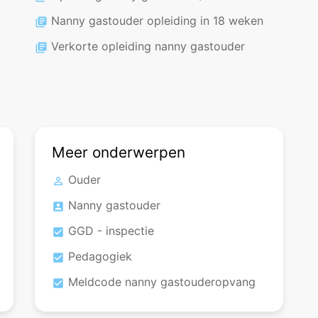
Nanny gastouder opleiding in 18 weken
library_books
Verkorte opleiding nanny gastouder
library_books
Meer onderwerpen
Ouder
perm_identity
Nanny gastouder
account_box
GGD - inspectie
check_box
Pedagogiek
check_box
Meldcode nanny gastouderopvang
check_box