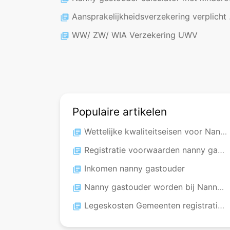
Aansprakelijkheidsverzekering verplicht voor nanny gastouders
library_books
WW/ ZW/ WIA Verzekering UWV
library_books
Populaire artikelen
Wettelijke kwaliteitseisen voor Nanny gastouder
library_books
Registratie voorwaarden nanny gastouder kinderopvang
library_books
Inkomen nanny gastouder
library_books
Nanny gastouder worden bij Nanny-Kinderopvang
library_books
Legeskosten Gemeenten registratie Nanny Kinderopvang
library_books