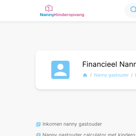
sea
account_box
Financieel Na
Nanny gastouder
home
Inkomen nanny gastouder
library_books
Nanny gastouder calculator met kinderopvangtoeslag
library_books